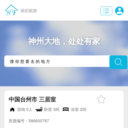
神州大地，处处有家
中国台州市 三居室
容纳
5人
卧室
3间
浴室
2间
房屋编号：586600787