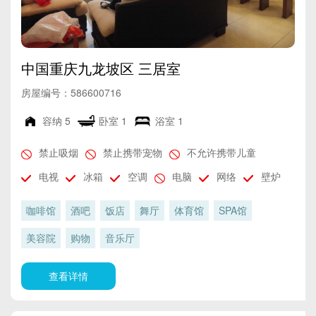
中国重庆九龙坡区 三居室
房屋编号：586600716
容纳
5
卧室
1
浴室
1
禁止吸烟
禁止携带宠物
不允许携带儿童
电视
冰箱
空调
电脑
网络
壁炉
咖啡馆
酒吧
饭店
舞厅
体育馆
SPA馆
美容院
购物
音乐厅
查看详情