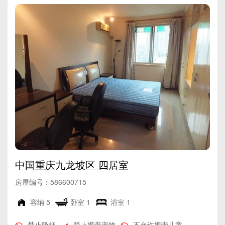
中国重庆九龙坡区 四居室
房屋编号：586600715
容纳
5
卧室
1
浴室
1
禁止吸烟
禁止携带宠物
不允许携带儿童