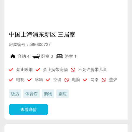
中国上海浦东新区 三居室
房屋编号：586600727
容纳
4
卧室
3
浴室
1
禁止吸烟
禁止携带宠物
不允许携带儿童
电视
冰箱
空调
电脑
网络
壁炉
饭店
体育馆
购物
剧院
查看详情