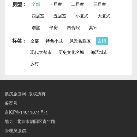
房型：
全部
一居室
二居室
三居室
四居室
五居室
小复式
大复式
别墅
平房
四合院
其它
标签：
全部
特色小城
风景名胜区
古镇
现代大都市
历史文化名城
海滨城市
乡村
换房旅游网 版权所有
备案号:
京ICP备14041074号-1
地 址: 北京市朝阳区青年路
管理员微信: