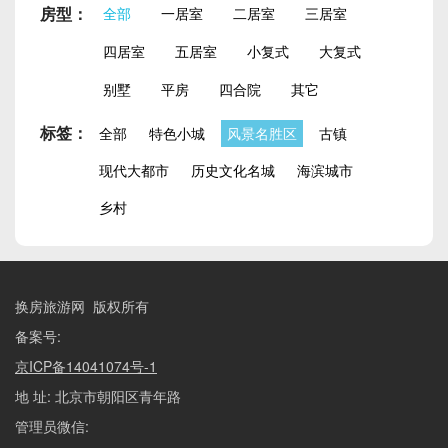
房型：
全部
一居室
二居室
三居室
四居室
五居室
小复式
大复式
别墅
平房
四合院
其它
标签：
全部
特色小城
风景名胜区
古镇
现代大都市
历史文化名城
海滨城市
乡村
换房旅游网 版权所有
备案号:
京ICP备14041074号-1
地 址: 北京市朝阳区青年路
管理员微信: