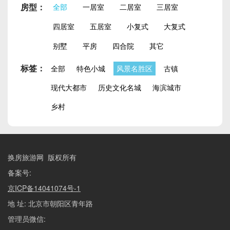
房型：
全部
一居室
二居室
三居室
四居室
五居室
小复式
大复式
别墅
平房
四合院
其它
标签：
全部
特色小城
风景名胜区
古镇
现代大都市
历史文化名城
海滨城市
乡村
换房旅游网 版权所有
备案号:
京ICP备14041074号-1
地 址: 北京市朝阳区青年路
管理员微信: