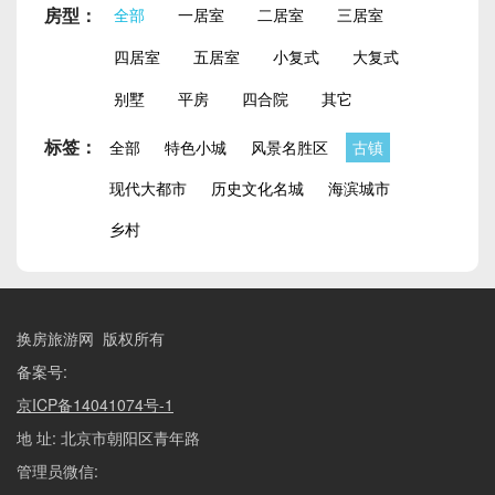
房型：
全部
一居室
二居室
三居室
四居室
五居室
小复式
大复式
别墅
平房
四合院
其它
标签：
全部
特色小城
风景名胜区
古镇
现代大都市
历史文化名城
海滨城市
乡村
换房旅游网 版权所有
备案号:
京ICP备14041074号-1
地 址: 北京市朝阳区青年路
管理员微信: