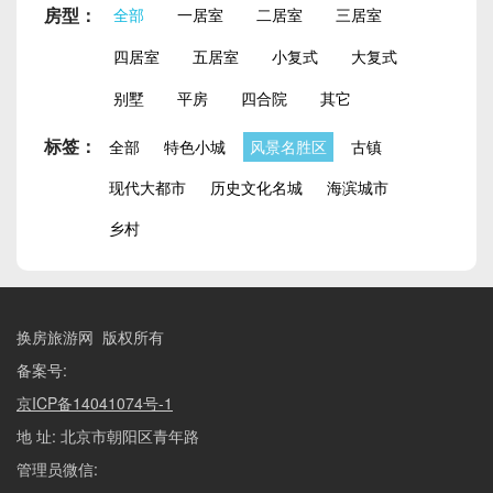
房型：
全部
一居室
二居室
三居室
四居室
五居室
小复式
大复式
别墅
平房
四合院
其它
标签：
全部
特色小城
风景名胜区
古镇
现代大都市
历史文化名城
海滨城市
乡村
换房旅游网 版权所有
备案号:
京ICP备14041074号-1
地 址: 北京市朝阳区青年路
管理员微信: