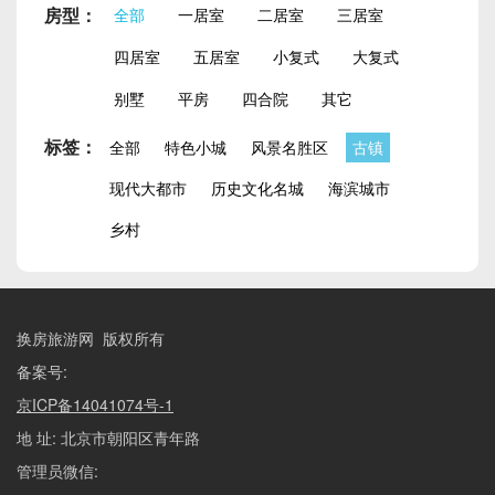
房型：
全部
一居室
二居室
三居室
四居室
五居室
小复式
大复式
别墅
平房
四合院
其它
标签：
全部
特色小城
风景名胜区
古镇
现代大都市
历史文化名城
海滨城市
乡村
换房旅游网 版权所有
备案号:
京ICP备14041074号-1
地 址: 北京市朝阳区青年路
管理员微信: